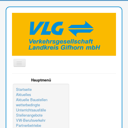
Toggle
Navigation
Aktuelle Seite:
Antragsformulare
Hauptmenü
Verbilligte Monatskarten für Schüler, Praktikanten,
Startseite
Auszubildende oder Studierende
Aktuelles
Aktuelle Baustellen
wetterbedingte
Unterrichtsausfälle
Stellenangebote
VW-Berufsverkehr
Partnerbetriebe