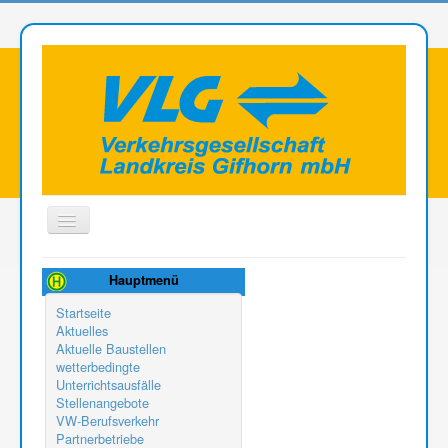
Toggle
Navigation
Aktuelle Seite:
Informationen Barrierefreiheit
Hauptmenü
Startseite
Aktuelles
Aktuelle Baustellen
wetterbedingte
Unterrichtsausfälle
Stellenangebote
VW-Berufsverkehr
Partnerbetriebe