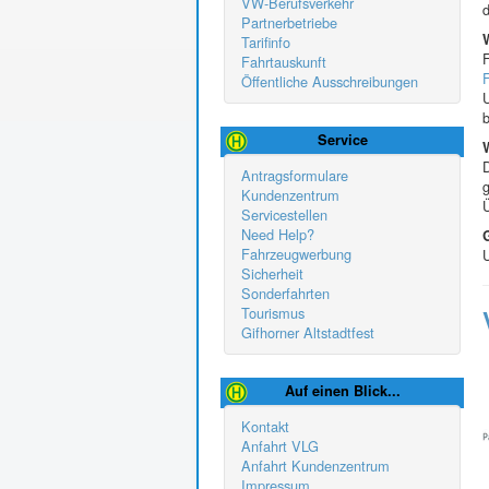
VW-Berufsverkehr
d
Partnerbetriebe
Tarifinfo
F
Fahrtauskunft
F
Öffentliche Ausschreibungen
b
Service
D
Antragsformulare
Kundenzentrum
Servicestellen
Need Help?
Fahrzeugwerbung
Sicherheit
Sonderfahrten
Tourismus
Gifhorner Altstadtfest
Auf einen Blick...
Kontakt
Anfahrt VLG
Anfahrt Kundenzentrum
Impressum