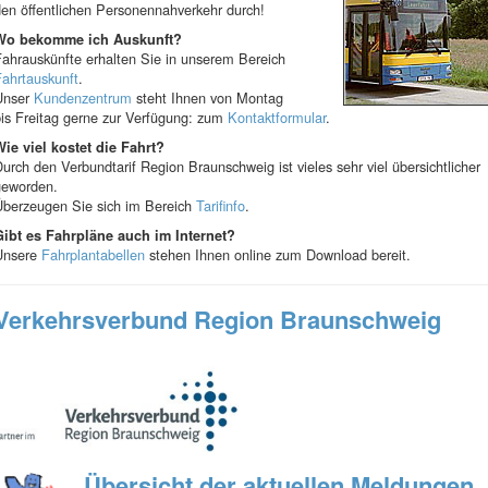
en öffentlichen Personennahverkehr durch!
Wo bekomme ich Auskunft?
ahrauskünfte erhalten Sie in unserem Bereich
ahrtauskunft
.
Unser
Kundenzentrum
steht Ihnen von Montag
is Freitag gerne zur Verfügung: zum
Kontaktformular
.
Wie viel kostet die Fahrt?
urch den Verbundtarif Region Braunschweig ist vieles sehr viel übersichtlicher
geworden.
Überzeugen Sie sich im Bereich
Tarifinfo
.
Gibt es Fahrpläne auch im Internet?
Unsere
Fahrplantabellen
stehen Ihnen online zum Download bereit.
Verkehrsverbund Region Braunschweig
Übersicht der aktuellen Meldungen