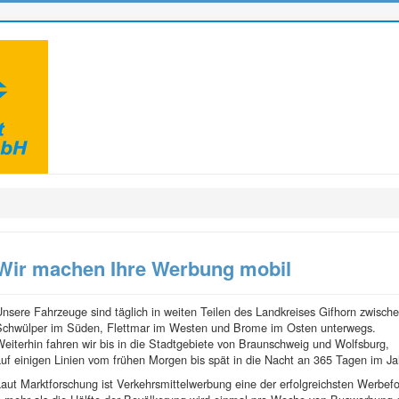
Wir machen Ihre Werbung mobil
nsere Fahrzeuge sind täglich in weiten Teilen des Landkreises Gifhorn zwisch
Schwülper im Süden, Flettmar im Westen und Brome im Osten unterwegs.
eiterhin fahren wir bis in die Stadtgebiete von Braunschweig und Wolfsburg,
uf einigen Linien vom frühen Morgen bis spät in die Nacht an 365 Tagen im Ja
aut Marktforschung ist Verkehrsmittelwerbung eine der erfolgreichsten Werbe