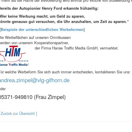
 mehr als die Hälfte der Bevölkerung wird einmal pro Woche von Buswerbung e
Bereits der Autopionier Henry Ford erkannte frühzeitig:
„Wer keine Werbung macht, um Geld zu sparen,
könnte genauso gut versuchen, die Uhr anzuhalten, um Zeit zu sparen.“
]
[
Beispiele der unterschiedlichen Werbeformen
Die Werbeflächen auf unseren Omnibussen
werden von unserem Kooperationspartner,
der Firma Hanse Traffic Media GmbH, vermarktet.
ür welche Werbeform Sie sich auch immer entscheiden, kontaktieren Sie uns:
andrea.zimpel@vlg-gifhorn.de
oder
05371-949810 (Frau Zimpel)
 Zurück zur Übersicht ]