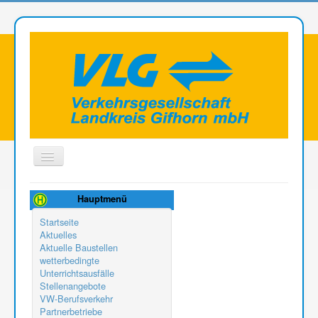
Toggle
Navigation
Aktuelle Seite:
Sicherheit
Hauptmenü
Startseite
Aktuelles
Aktuelle Baustellen
wetterbedingte
Unterrichtsausfälle
Stellenangebote
VW-Berufsverkehr
Partnerbetriebe