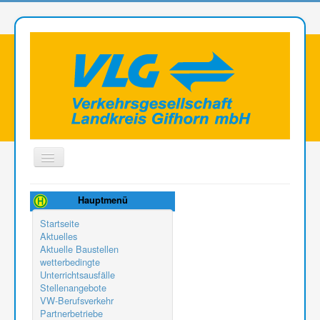
Toggle
Navigation
Aktuelle Seite:
Fahrtauskunft
Fahrplanauskunft
Hauptmenü
Startseite
Aktuelles
Aktuelle Baustellen
wetterbedingte
Unterrichtsausfälle
Stellenangebote
VW-Berufsverkehr
Partnerbetriebe