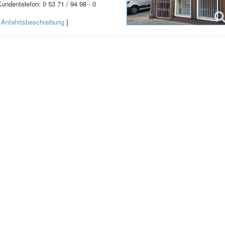
undentelefon: 0 53 71 / 94 98 - 0
[
Anfahrtsbeschreibung
]