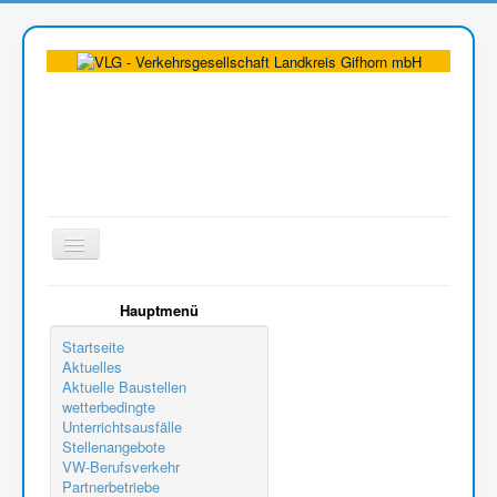
Toggle
Navigation
Aktuelle Seite:
Kundenzentrum
Unser Kundenzentrum
Hauptmenü
Startseite
Aktuelles
Aktuelle Baustellen
wetterbedingte
Unterrichtsausfälle
Stellenangebote
VW-Berufsverkehr
Partnerbetriebe