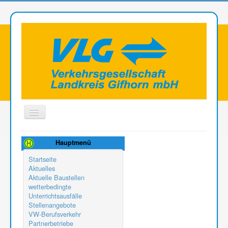
Toggle
Navigation
Aktuelle Seite:
Servicestellen
VLG - Betriebshof
Hauptmenü
Startseite
Aktuelles
Aktuelle Baustellen
wetterbedingte
Unterrichtsausfälle
Stellenangebote
VW-Berufsverkehr
Partnerbetriebe